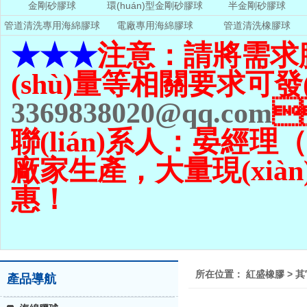
金剛砂膠球
環(huán)型金剛砂膠球
半金剛砂膠球
管道清洗專用海綿膠球
電廠專用海綿膠球
管道清洗橡膠球
★★★
注意：請將需求
(shù)量
等相關要求可發(
3369838020@qq.com

聯(lián)系人：晏經理（13
廠家生產，大量現(xi
惠！
所在位置：
紅盛橡膠
>
其
產品導航