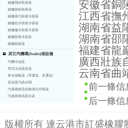
安徽省銅
鍋爐飛灰取樣器
鍋爐煤粉取樣器
江西省撫
鍋爐蒸汽取樣冷卻器
鍋爐給水取樣冷卻器
湖南省益
鍋爐爐水取樣冷卻器
湖南省邵
鍋爐取樣冷卻器
鍋爐取樣器
福建省龍
其它汽機環(huán)保設備
廣西壯族自
汽機冷油器
管式冷油器改造
云南省曲
射水抽氣器（單通道、多通道）
高加蒸汽疏水閥
前一條信
汽液兩相流自動液位控制器
汽液兩相流疏水器
后一條信
版權所有 連云港市紅盛橡膠制