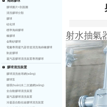
海綿膠球
膠球圖片+剖面圖
清洗膠球分類
膠球
硅化球
標準海綿膠球
射水抽氣
橡膠球
金剛砂膠球
電廠專用凝汽器管道清洗海綿橡膠球
剝皮膠球
凝汽器膠球清洗裝置專用膠球
膠球清洗裝置
膠球清洗收球網(wǎng)
膠球泵
循環(huán)水二次濾網(wǎng)
全自動膠球清洗裝置
凝汽器膠球清洗裝置
冷凝器自動在線膠球清洗裝置