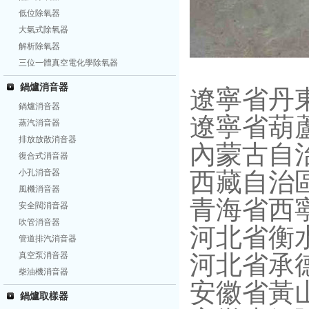
低位除氧器
大氣式除氧器
解析除氧器
三位一體真空電化學除氧器
鍋爐消音器
遼寧省丹
鍋爐消音器
遼寧省葫
蒸汽消音器
排放放散消音器
內蒙古自治
復合式消音器
小孔消音器
西藏自治區
風機消音器
青海省西
安全閥消音器
吹管消音器
河北省衡水
管道排汽消音器
真空泵消音器
河北省承
柴油機消音器
安徽省黃
鍋爐取樣器