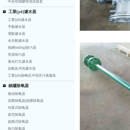
中央空調膠球清洗裝置
工業(yè)濾水器
工業(yè)濾水器
手動濾水器
電動濾水器
全自動濾水器
熱網(wǎng)除污器
管道除污器
激光打孔濾水器
自動反沖洗濾水器
工業(yè)旋轉反沖洗排污過濾器
鍋爐除氧器
無頭除氧器
高壓除氧器|低壓除氧器
內置式除氧器
真空除氧器
旋膜式除氧器
熱力除氧器