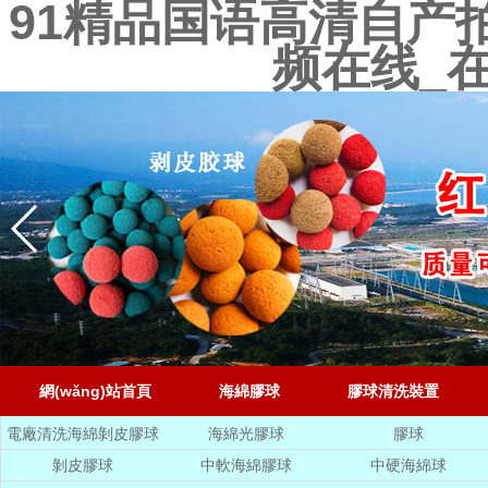
91精品国语高清自产
频在线_
網(wǎng)站首頁
海綿膠球
膠球清洗裝置
電廠清洗海綿剝皮膠球
海綿光膠球
膠球
剝皮膠球
中軟海綿膠球
中硬海綿球