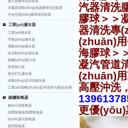
凝汽器膠球清洗裝置
汽器清洗膠
冷凝器自動(dòng)在線膠球清洗裝置
中央空調(diào)膠球清洗裝置
膠球＞＞凝
工業(yè)濾水器
器清洗專(
工業(yè)濾水器
(zhuā
手動(dòng)濾水器
電動(dòng)濾水器
海膠球＞
全自動(dòng)濾水器
熱網(wǎng)除污器
凝汽管道清
管道除污器
(zhuān
激光打孔濾水器
自動(dòng)反沖洗濾水器
高壓沖洗
工業(yè)旋轉(zhuǎn)反沖洗排污過(guò)濾
器
1396137
鍋爐除氧器
無(wú)頭除氧器
更優(yōu)惠
高壓除氧器|低壓除氧器
內(nèi)置式除氧器
真空除氧器