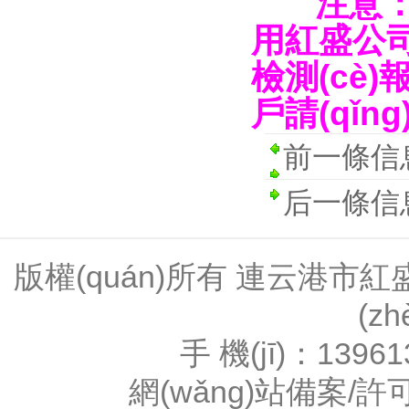
注意：
用紅盛公司的
檢測(cè)報
戶請(qǐn
前一條信
后一條信
版權(quán)所有 連云港
(z
手 機(jī)：1396
網(wǎng)站備案/許