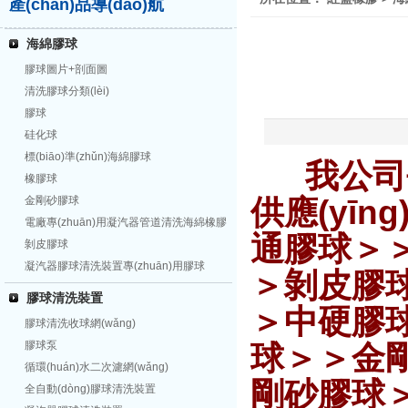
產(chǎn)品導(dǎo)航
海綿膠球
膠球圖片+剖面圖
清洗膠球分類(lèi)
膠球
硅化球
標(biāo)準(zhǔn)海綿膠球
我公司長
橡膠球
金剛砂膠球
供應(yī
電廠專(zhuān)用凝汽器管道清洗海綿橡膠
通膠球＞＞
球
剝皮膠球
凝汽器膠球清洗裝置專(zhuān)用膠球
＞剝皮膠
膠球清洗裝置
＞中硬膠球
膠球清洗收球網(wǎng)
膠球泵
球＞＞金剛
循環(huán)水二次濾網(wǎng)
剛砂膠球
全自動(dòng)膠球清洗裝置