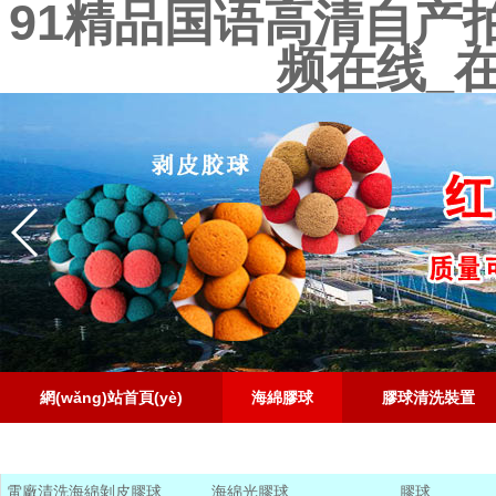
91精品国语高清自产
频在线_
網(wǎng)站首頁(yè)
海綿膠球
膠球清洗裝置
聯(lián)系電話
電廠清洗海綿剝皮膠球
海綿光膠球
膠球