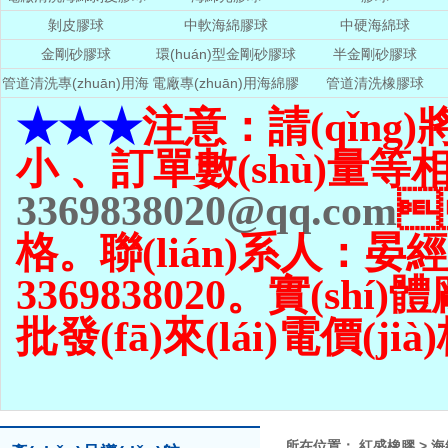
剝皮膠球
中軟海綿膠球
中硬海綿球
金剛砂膠球
環(huán)型金剛砂膠球
半金剛砂膠球
管道清洗專(zhuān)用海
電廠專(zhuān)用海綿膠
管道清洗橡膠球
綿膠球
球
★★★
注意：請(qǐng
小 、訂單數(shù)量
等相
3369838020@qq.com

格。聯(lián)系人：晏經(j
3369838020。實(sh
批發(fā)來(lái)電價(jià)格
所在位置：
紅盛橡膠
>
海