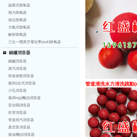
旋膜式除氧器
熱力除氧器
低位除氧器
大氣式除氧器
解析除氧器
三位一體真空電化學(xué)除氧器
鍋爐消音器
鍋爐消音器
蒸汽消音器
排放放散消音器
復(fù)合式消音器
管道清洗水力清洗跳動(d
小孔消音器
風(fēng)機(jī)消音器
安全閥消音器
吹管消音器
管道排汽消音器
真空泵消音器
柴油機(jī)消音器