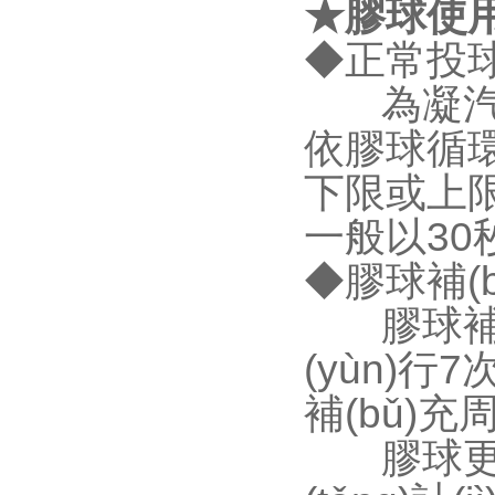
★膠球使
◆正常投
為凝汽器單側
依膠球循環(
下限或上限或
一般以30
◆膠球補(
膠球補(b
(yùn)行
補(bǔ)充周期
膠球更換周