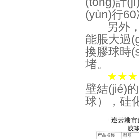
(tǒng)計
(yùn)行6
另外
能脹大過(gu
換膠球時(sh
堵。
★★★
壁結(ji
球）