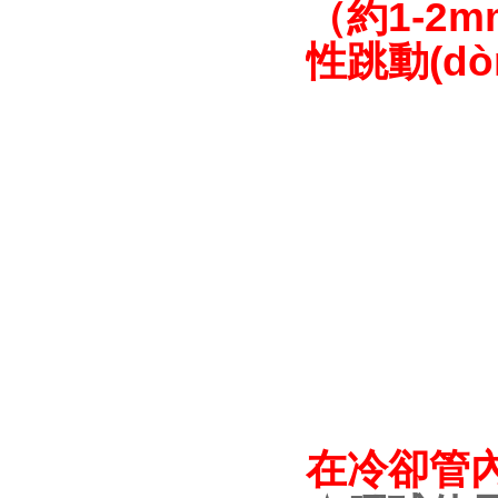
（約1-2
性跳動(dò
在冷卻管內(n