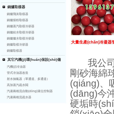
鍋爐取樣器
鍋爐飛灰取樣器
鍋爐煤粉取樣器
鍋爐蒸汽取樣冷卻器
鍋爐給水取樣冷卻器
鍋爐爐水取樣冷卻器
大量生產(chǎn)冷凝器
鍋爐取樣冷卻器
鍋爐取樣器
其它汽機(jī)環(huán)保設(shè)備
我公司生產
汽機(jī)冷油器
剛砂海綿球
管式冷油器改造
射水抽氣器（單通道、多通道）
(qiáng)
高加蒸汽疏水閥
(dāng)今
汽液兩相流自動(dòng)液位控制器
汽液兩相流疏水器
硬垢時(s
銷(xiāo)