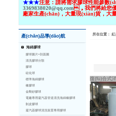
★★★
注意：請將需求
膠球性能參數(shù
3369838020@qq.com
，我們將給您優(yōu
廠家生產(chǎn)，大量現(xiàn)貨
所在位置：
紅
產(chǎn)品導(dǎo)航
海綿膠球
膠球圖片+剖面圖
清洗膠球分類
膠球
硅化球
復(fù)合式
標準海綿膠球
橡膠球
金剛砂膠球
電廠專用凝汽器管道清洗海綿橡膠球
剝皮膠球
凝汽器膠球清洗裝置專用膠球