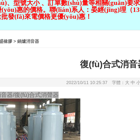
球
)、型號大小 、訂單數(shù)量
等相關(guān)要
)惠的價格。聯(lián)系人：晏經(jīng)理（1396
，大量批發(fā)來電價格更優(yōu)惠！
盛橡膠
>
鍋爐消音器
復(fù)合式消音
2022/10/11 10:25:37 字體：
大
中
消音器
/
復(fù)合式消聲器