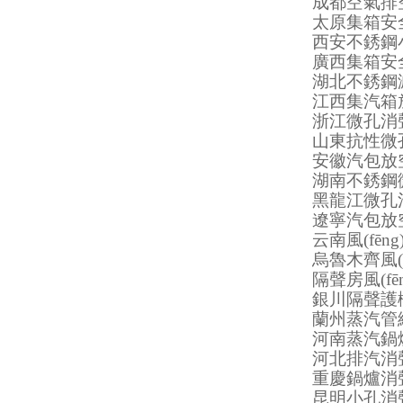
成都空氣排
太原集箱安
西安不銹鋼
廣西集箱安
湖北不銹鋼
江西集汽箱
浙江微孔
消
山東抗性微
安徽汽包放
湖南不銹鋼
黑龍江微孔
遼寧汽包放
云南風(fēng
烏魯木齊風(f
隔聲房風(fē
銀川隔聲護欄風
蘭州蒸汽管
河南蒸汽鍋
河北排汽
消
重慶鍋爐
消
昆明小孔
消