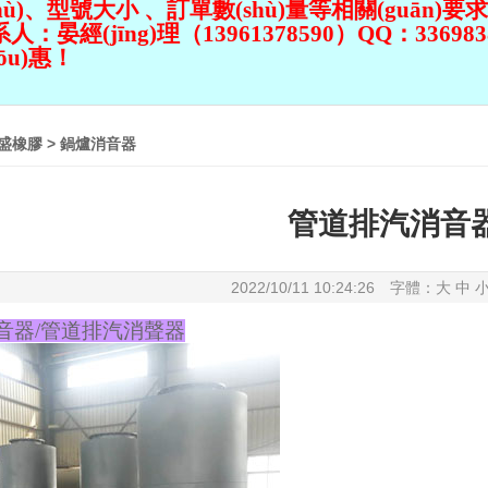
球
、型號大小 、訂單數(shù)量
等相關(guān)要
：晏經(jīng)理（13961378590）QQ：336983
惠！
盛橡膠
>
鍋爐消音器
管道排汽消音
2022/10/11 10:24:26 字體：
大
中
音器
/管道排汽消聲器