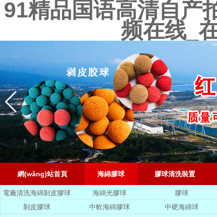
91精品国语高清自产
频在线_
網(wǎng)站首頁
海綿膠球
膠球清洗裝置
電廠清洗海綿剝皮膠球
海綿光膠球
膠球
剝皮膠球
中軟海綿膠球
中硬海綿球