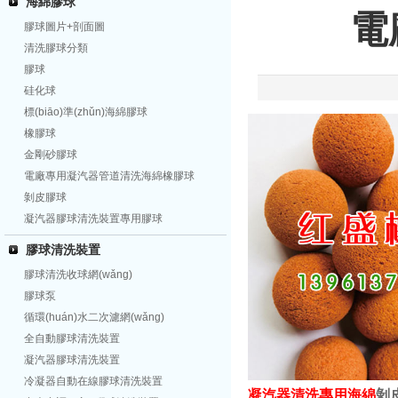
海綿膠球
電
膠球圖片+剖面圖
清洗膠球分類
膠球
硅化球
標(biāo)準(zhǔn)海綿膠球
橡膠球
金剛砂膠球
電廠專用凝汽器管道清洗海綿橡膠球
剝皮膠球
凝汽器膠球清洗裝置專用膠球
膠球清洗裝置
膠球清洗收球網(wǎng)
膠球泵
循環(huán)水二次濾網(wǎng)
全自動膠球清洗裝置
凝汽器膠球清洗裝置
冷凝器自動在線膠球清洗裝置
凝汽器清洗專用海綿
剝