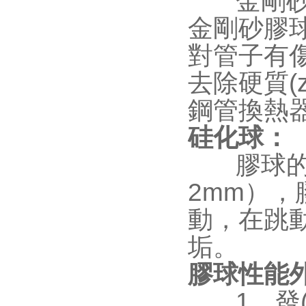
金剛
金剛砂膠球適
對管子有傷
去除硬質(zh
鋼管換熱器
硅化球：
膠球的直徑
2mm），
動
垢。
膠球性能
1、發