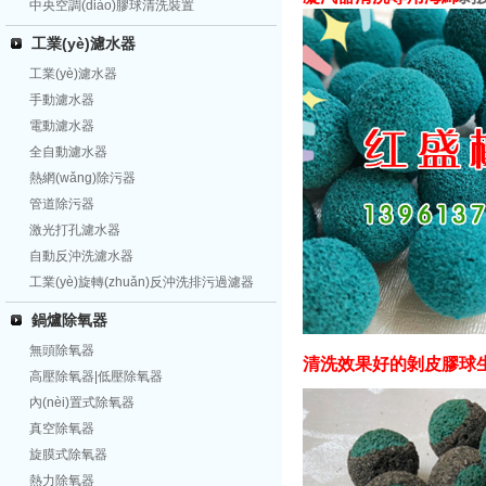
中央空調(diào)膠球清洗裝置
工業(yè)濾水器
工業(yè)濾水器
手動濾水器
電動濾水器
全自動濾水器
熱網(wǎng)除污器
管道除污器
激光打孔濾水器
自動反沖洗濾水器
工業(yè)旋轉(zhuǎn)反沖洗排污過濾器
鍋爐除氧器
無頭除氧器
清洗效果好的剝皮膠球生廠
高壓除氧器|低壓除氧器
內(nèi)置式除氧器
真空除氧器
旋膜式除氧器
熱力除氧器