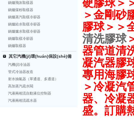
硬膠球＞＞
鍋爐飛灰取樣器
鍋爐煤粉取樣器
＞金剛砂膠
鍋爐蒸汽取樣冷卻器
膠球＞＞
鍋爐給水取樣冷卻器
鍋爐爐水取樣冷卻器
清洗膠球
鍋爐取樣冷卻器
鍋爐取樣器
器管道清
其它汽機(jī)環(huán)保設(shè)備
凝汽器膠
汽機(jī)冷油器
專用海膠
管式冷油器改造
射水抽氣器（單通道、多通道）
＞冷凝汽管
高加蒸汽疏水閥
汽液兩相流自動液位控制器
器、冷凝
汽液兩相流疏水器
盛。訂購熱線