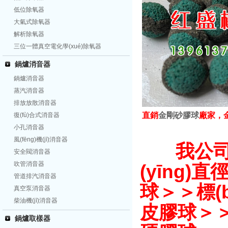
低位除氧器
大氣式除氧器
解析除氧器
三位一體真空電化學(xué)除氧器
鍋爐消音器
鍋爐消音器
蒸汽消音器
排放放散消音器
直銷
金剛砂膠球
廠家，
復(fù)合式消音器
小孔消音器
風(fēng)機(jī)消音器
我公司
安全閥消音器
吹管消音器
(yīng
管道排汽消音器
球＞＞標(
真空泵消音器
柴油機(jī)消音器
皮膠球＞
鍋爐取樣器