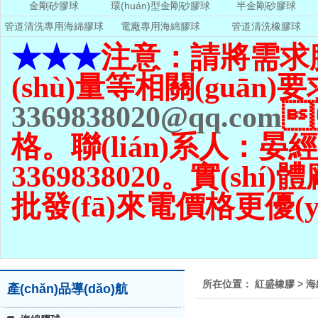
金剛砂膠球
環(huán)型金剛砂膠球
半金剛砂膠球
管道清洗專用海綿膠球
電廠專用海綿膠球
管道清洗橡膠球
★★★
注意：請將需求
(shù)量
等相關(guān)要
3369838020@qq.com

格。聯(lián)系人：晏
3369838020。實(shí)體
批發(fā)來電價格更優(yōu)
所在位置：
紅盛橡膠
>
海
產(chǎn)品導(dǎo)航