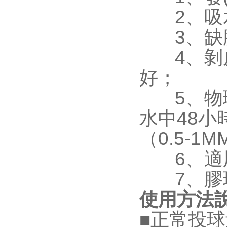
2、吸水
3、缺膠
4
好；
5、
水中48小
（0.5-1
6、適用管材
7、膠球特性
使用方法
■正常投