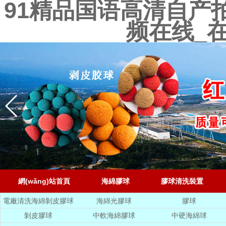
91精品国语高清自产
频在线_
網(wǎng)站首頁
海綿膠球
膠球清洗裝置
電廠清洗海綿剝皮膠球
海綿光膠球
膠球
剝皮膠球
中軟海綿膠球
中硬海綿球