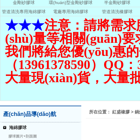
金剛砂膠球
環(huán)型金剛砂膠球
半金剛砂膠球
管道清洗專用海綿膠球
電廠專用海綿膠球
管道清洗橡膠球
★★★
注意：請將需求
(shù)量
等相關(guān)要
我們將給您優(yōu)惠的價(j
（13961378590）QQ：3
大量現(xiàn)貨，大量
所在位置：
紅盛橡膠
>
鍋
產(chǎn)品導(dǎo)航
海綿膠球
膠球圖片+剖面圖