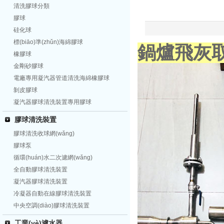
清洗膠球分類
膠球
硅化球
標(biāo)準(zhǔn)海綿膠球
鍋爐飛灰
橡膠球
金剛砂膠球
電廠專用凝汽器管道清洗海綿橡膠球
剝皮膠球
凝汽器膠球清洗裝置專用膠球
膠球清洗裝置
膠球清洗收球網(wǎng)
膠球泵
循環(huán)水二次濾網(wǎng)
全自動膠球清洗裝置
凝汽器膠球清洗裝置
冷凝器自動在線膠球清洗裝置
中央空調(diào)膠球清洗裝置
工業(yè)濾水器