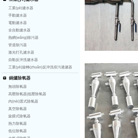
工業(yè)濾水器
手動濾水器
電動濾水器
全自動濾水器
熱網(wǎng)除污器
管道除污器
激光打孔濾水器
自動反沖洗濾水器
工業(yè)旋轉(zhuǎn)反沖洗排污過濾器
鍋爐除氧器
無頭除氧器
高壓除氧器|低壓除氧器
內(nèi)置式除氧器
真空除氧器
旋膜式除氧器
熱力除氧器
低位除氧器