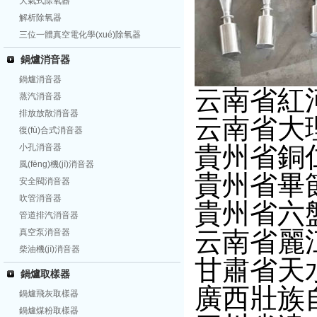
大氣式除氧器
解析除氧器
三位一體真空電化學(xué)除氧器
鍋爐消音器
鍋爐消音器
云南省紅
蒸汽消音器
排放放散消音器
云南省大
復(fù)合式消音器
貴州省銅
小孔消音器
風(fēng)機(jī)消音器
貴州省畢節(
安全閥消音器
吹管消音器
貴州省六
管道排汽消音器
云南省麗
真空泵消音器
柴油機(jī)消音器
甘肅省天
鍋爐取樣器
廣西壯族自
鍋爐飛灰取樣器
鍋爐煤粉取樣器