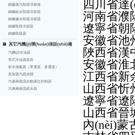
四川省達(
鍋爐蒸汽取樣冷卻器
鍋爐給水取樣冷卻器
河南省濮
鍋爐爐水取樣冷卻器
遼寧省朝
鍋爐取樣冷卻器
鍋爐取樣器
安徽省池
其它汽機(jī)環(huán)保設(shè)備
陜西省漢
汽機(jī)冷油器
管式冷油器改造
安徽省淮
射水抽氣器（單通道、多通道）
江西省新
高加蒸汽疏水閥
汽液兩相流自動液位控制器
山西省忻
汽液兩相流疏水器
遼寧省遼
山西省晉
內(nèi