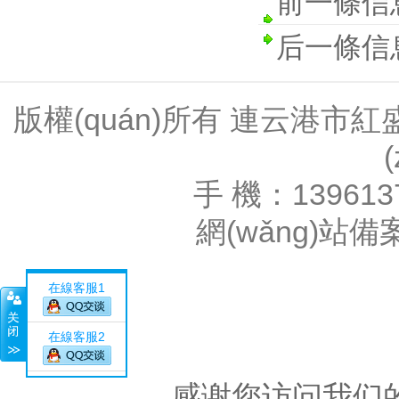
前一條信
后一條信
版權(quán)所有 連云港
手 機：139613
網(wǎng)站
在線客服1
在線客服2
感谢您访问我们