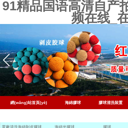
91精品国语高清自产
频在线_
網(wǎng)站首頁(yè)
海綿膠球
膠球清洗裝置
聯(lián)系電話
電廠清洗海綿剝皮膠球
海綿光膠球
膠球