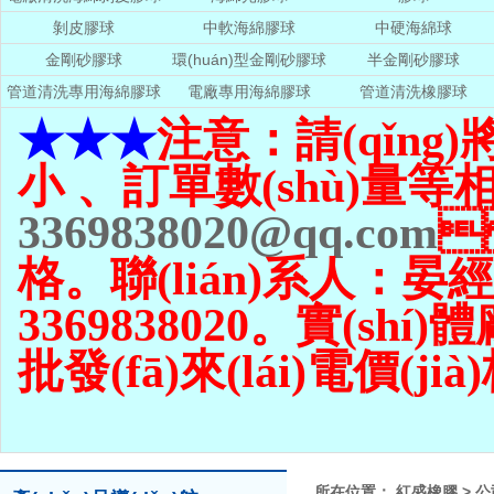
剝皮膠球
中軟海綿膠球
中硬海綿球
金剛砂膠球
環(huán)型金剛砂膠球
半金剛砂膠球
管道清洗專用海綿膠球
電廠專用海綿膠球
管道清洗橡膠球
★★★
注意：請(qǐng
小 、訂單數(shù)量
等相
3369838020@qq.com

格。聯(lián)系人：晏經(
3369838020。實(shí)
批發(fā)來(lái)電價(jià)
所在位置：
紅盛橡膠
>
公