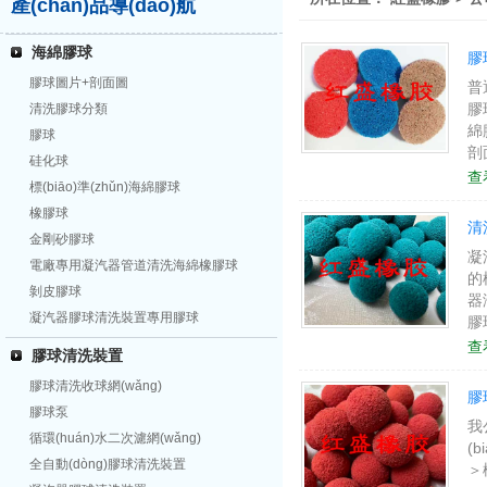
產(chǎn)品導(dǎo)航
海綿膠球
膠
膠球圖片+剖面圖
普
膠
清洗膠球分類
綿
膠球
剖
硅化球
型
查
標(biāo)準(zhǔn)海綿膠球
橡膠球
清
金剛砂膠球
凝
電廠專用凝汽器管道清洗海綿橡膠球
的
剝皮膠球
器
凝汽器膠球清洗裝置專用膠球
膠
家
查
膠球清洗裝置
軟
膠球清洗收球網(wǎng)
膠
膠球泵
我
循環(huán)水二次濾網(wǎng)
(
全自動(dòng)膠球清洗裝置
＞