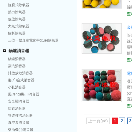
＞
旋膜式除氧器
綿
熱力除氧器
膠
查
專
低位除氧器
大氣式除氧器
金
解析除氧器
管
三位一體真空電化學(xué)除氧器
線
膠
鍋爐消音器
使
(
鍋爐消音器
查
剛
蒸汽消音器
排放放散消音器
電
復(fù)合式消音器
凝
廠
小孔消音器
(
風(fēng)機(jī)消音器
直
安全閥消音器
＞
查
吹管消音器
金
管道排汽消音器
上一頁(yè)
1
2
3
真空泵消音器
柴油機(jī)消音器