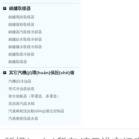
鍋爐取樣器
鍋爐飛灰取樣器
鍋爐煤粉取樣器
鍋爐蒸汽取樣冷卻器
鍋爐給水取樣冷卻器
鍋爐爐水取樣冷卻器
鍋爐取樣冷卻器
鍋爐取樣器
其它汽機(jī)環(huán)保設(shè)備
汽機(jī)冷油器
管式冷油器改造
射水抽氣器（單通道、多通道）
高加蒸汽疏水閥
汽液兩相流自動(dòng)液位控制器
汽液兩相流疏水器