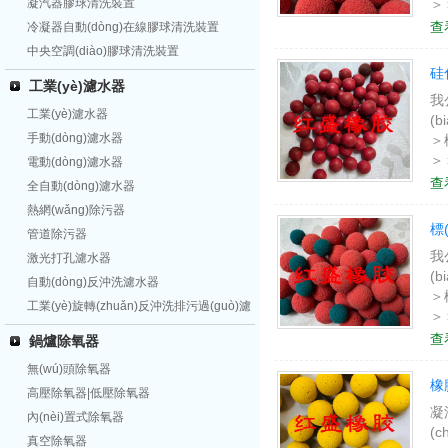
凝汽器膠球清洗裝置
＞
橡
查
冷凝器自動(dòng)在線膠球清洗裝置
＞
中央空調(diào)膠球清洗裝置
硅
工業(yè)濾水器
我
工業(yè)濾水器
(
手動(dòng)濾水器
＞
＞
電動(dòng)濾水器
橡
查
全自動(dòng)濾水器
＞
熱網(wǎng)除污器
標(
管道除污器
我
激光打孔濾水器
(
自動(dòng)反沖洗濾水器
＞
工業(yè)旋轉(zhuǎn)反沖洗排污過(guò)濾
＞
器
橡
查
鍋爐除氧器
＞
無(wú)頭除氧器
橡
高壓除氧器|低壓除氧器
凝
內(nèi)置式除氧器
(
真空除氧器