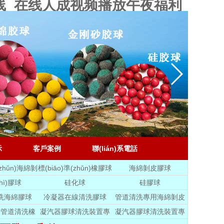
线_在线人成视频播放午夜福利
示
客戶案例
聯(lián)系電話
(zhǔn)海綿剝
標(biāo)準(zhǔn)橡膠球
海綿剝皮膠球
膠球
hì)膠球
硅化球
硅膠球
洗海綿膠球
冷凝器在線清洗膠球
管道清洗專用海綿剝皮
膠球
器管道清洗橡
凝汽器膠球清洗裝置專
凝汽器膠球清洗裝置專