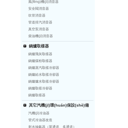
風(fēng)機(jī)消音器
安全閥消音器
吹管消音器
管道排汽消音器
真空泵消音器
柴油機(jī)消音器
鍋爐取樣器
鍋爐飛灰取樣器
鍋爐煤粉取樣器
鍋爐蒸汽取樣冷卻器
鍋爐給水取樣冷卻器
鍋爐爐水取樣冷卻器
鍋爐取樣冷卻器
鍋爐取樣器
其它汽機(jī)環(huán)保設(shè)備
汽機(jī)冷油器
管式冷油器改造
射水抽氣器（單通道、多通道）