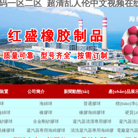
v乱码一区二区_超清乱人伦中文视频在
裝置
公司簡介
新聞動態(tài)
產(chǎn)品展
球
海綿球
普通膠球
標(biāo)準
皮
海綿球
橡膠球
橡膠海綿膠球
硬質(z
砂膠球
全金剛砂膠球
凝汽器清潔專用膠球
凝汽器清
洗橡膠球
凝汽器專用海綿膠球
清洗凝汽器專用海綿膠
電廠凝汽