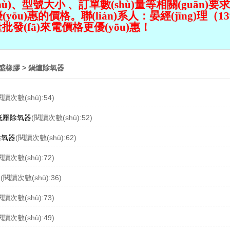
球
、型號大小 、訂單數(shù)量
等相關(guān)要
u)惠的價格。聯(lián)系人：晏經(jīng)理（13961
，大量批發(fā)來電價格更優(yōu)惠！
盛橡膠
>
鍋爐除氧器
閱讀次數(shù):54)
低壓除氧器
(閱讀次數(shù):52)
除氧器
(閱讀次數(shù):62)
閱讀次數(shù):72)
器
(閱讀次數(shù):36)
閱讀次數(shù):73)
閱讀次數(shù):49)