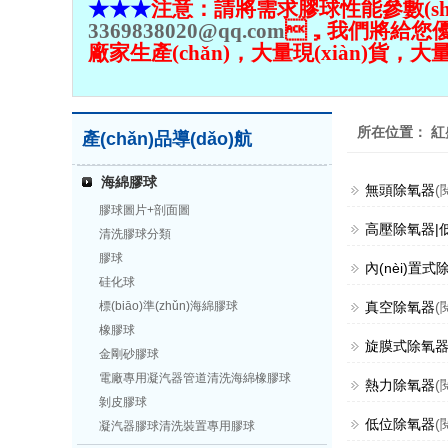
★★★
注意：請將需求
膠球性能參數(shù)
3369838020@qq.com
，我們將給您優(yō
廠家生產(chǎn)，大量現(xiàn)貨
所在位置：
紅
產(chǎn)品導(dǎo)航
海綿膠球
無頭除氧器
(
膠球圖片+剖面圖
高壓除氧器|
清洗膠球分類
膠球
內(nèi)置式
硅化球
標(biāo)準(zhǔn)海綿膠球
真空除氧器
(
橡膠球
旋膜式除氧
金剛砂膠球
電廠專用凝汽器管道清洗海綿橡膠球
熱力除氧器
(
剝皮膠球
低位除氧器
(
凝汽器膠球清洗裝置專用膠球