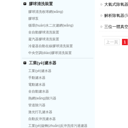
膠球清洗裝置
大氣式除氧
膠球清洗收球網(wǎng)
解析除氧器
(
膠球泵
循環(huán)水二次濾網(wǎng)
三位一體真空電
全自動膠球清洗裝置
凝汽器膠球清洗裝置
上一頁
1
冷凝器自動在線膠球清洗裝置
中央空調(diào)膠球清洗裝置
工業(yè)濾水器
工業(yè)濾水器
手動濾水器
電動濾水器
全自動濾水器
熱網(wǎng)除污器
管道除污器
激光打孔濾水器
自動反沖洗濾水器
工業(yè)旋轉(zhuǎn)反沖洗排污過濾器