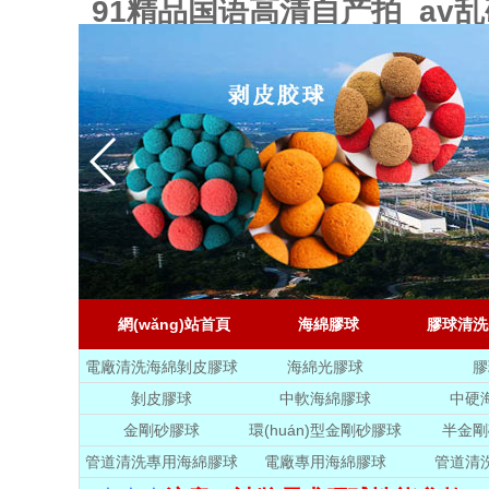
91精品国语高清自产拍_a
網(wǎng)站首頁
海綿膠球
膠球清洗
電廠清洗海綿剝皮膠球
海綿光膠球
膠
剝皮膠球
中軟海綿膠球
中硬
金剛砂膠球
環(huán)型金剛砂膠球
半金剛
管道清洗專用海綿膠球
電廠專用海綿膠球
管道清