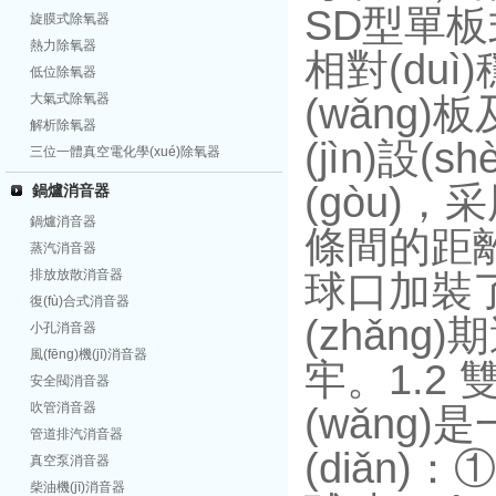
SD型單板
旋膜式除氧器
熱力除氧器
相對(duì
低位除氧器
(wǎng)
大氣式除氧器
解析除氧器
(jìn)設(s
三位一體真空電化學(xué)除氧器
(gòu)
鍋爐消音器
鍋爐消音器
條間的距離及
蒸汽消音器
排放放散消音器
球口加裝了一
復(fù)合式消音器
(zhǎng
小孔消音器
風(fēng)機(jī)消音器
牢。1.2
安全閥消音器
吹管消音器
(wǎng)
管道排汽消音器
(diǎn)
真空泵消音器
柴油機(jī)消音器