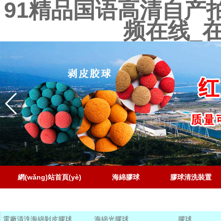
91精品国语高清自产
频在线_
網(wǎng)站首頁(yè)
海綿膠球
膠球清洗裝置
聯(lián)系電話
電廠清洗海綿剝皮膠球
海綿光膠球
膠球