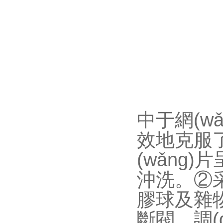
中于網(wǎ
效地克服了跑
(wǎng)片
沖洗。
膠球及雜物
斷閥、調(d