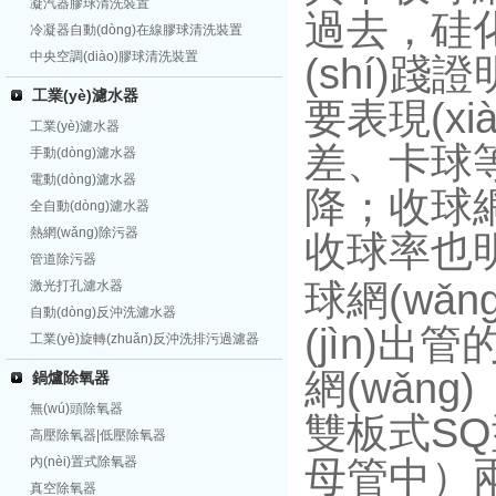
凝汽器膠球清洗裝置
過去，
硅
冷凝器自動(dòng)在線膠球清洗裝置
中央空調(diào)膠球清洗裝置
(shí)踐
工業(yè)濾水器
要表現(xià
工業(yè)濾水器
差、卡球等
手動(dòng)濾水器
電動(dòng)濾水器
降；收球
全自動(dòng)濾水器
熱網(wǎng)除污器
收球率也明顯
管道除污器
球網(wǎn
激光打孔濾水器
自動(dòng)反沖洗濾水器
(jìn)出管
工業(yè)旋轉(zhuǎn)反沖洗排污過濾器
網(wǎn
鍋爐除氧器
無(wú)頭除氧器
雙板式SQ
高壓除氧器|低壓除氧器
母管中）兩大
內(nèi)置式除氧器
真空除氧器