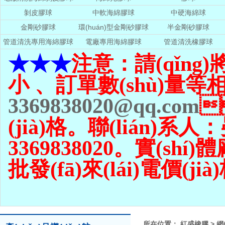
剝皮膠球
中軟海綿膠球
中硬海綿球
金剛砂膠球
環(huán)型金剛砂膠球
半金剛砂膠球
管道清洗專用海綿膠球
電廠專用海綿膠球
管道清洗橡膠球
★★★
注意：請(qǐng
小 、訂單數(shù)量
等相
3369838020@qq.com

(jià)格。聯(lián)系
3369838020。實(sh
批發(fā)來(lái)電價(ji
所在位置：
紅盛橡膠
>
網