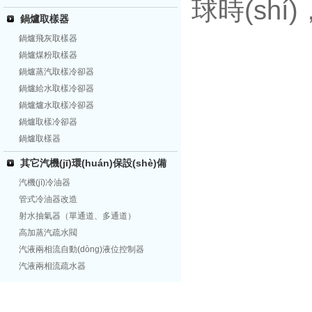
球時(shí)
鍋爐取樣器
鍋爐飛灰取樣器
鍋爐煤粉取樣器
鍋爐蒸汽取樣冷卻器
鍋爐給水取樣冷卻器
鍋爐爐水取樣冷卻器
鍋爐取樣冷卻器
鍋爐取樣器
其它汽機(jī)環(huán)保設(shè)備
汽機(jī)冷油器
管式冷油器改造
射水抽氣器（單通道、多通道）
高加蒸汽疏水閥
汽液兩相流自動(dòng)液位控制器
汽液兩相流疏水器