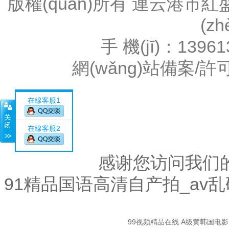
版權(quán)所有 連云港
(z
手 機(jī)：1396
網(wǎng)站備案/許
在線客服1
在線客服2
感谢您访问我们
91精品国语高清自产拍_av
關
99视频精品在线
A级黄韩国电