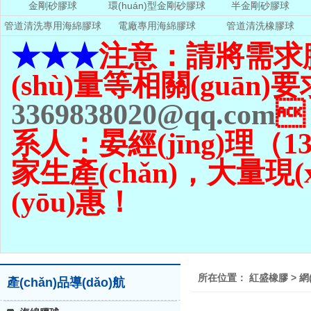
金剛砂膠球
環(huán)型金剛砂膠球
半金剛砂膠球
管道清洗專用海綿膠球
電廠專用海綿膠球
管道清洗橡膠球
★★★
注意：請將需求
(shù)量
等相關(guān)要
3369838020@qq.com

系人：晏經(jīng)理（139
家生產(chǎn)，大量現(
(yōu)惠！
所在位置：
紅盛橡膠
>
網
產(chǎn)品導(dǎo)航