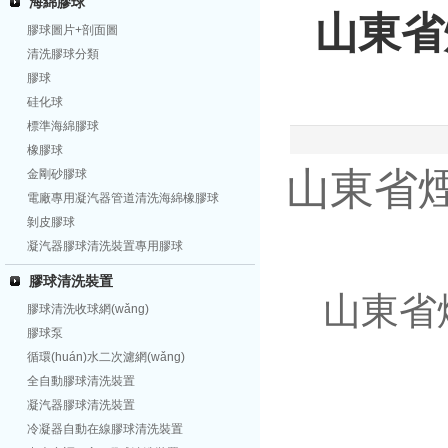
海綿膠球
山東省
膠球圖片+剖面圖
清洗膠球分類
膠球
硅化球
標準海綿膠球
橡膠球
山東省煙
金剛砂膠球
電廠專用凝汽器管道清洗海綿橡膠球
剝皮膠球
凝汽器膠球清洗裝置專用膠球
膠球清洗裝置
山東省
膠球清洗收球網(wǎng)
膠球泵
循環(huán)水二次濾網(wǎng)
全自動膠球清洗裝置
凝汽器膠球清洗裝置
冷凝器自動在線膠球清洗裝置