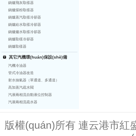
鍋爐飛灰取樣器
鍋爐煤粉取樣器
鍋爐蒸汽取樣冷卻器
鍋爐給水取樣冷卻器
鍋爐爐水取樣冷卻器
鍋爐取樣冷卻器
鍋爐取樣器
其它汽機環(huán)保設(shè)備
汽機冷油器
管式冷油器改造
射水抽氣器（單通道、多通道）
高加蒸汽疏水閥
汽液兩相流自動液位控制器
汽液兩相流疏水器
版權(quán)所有 連云港