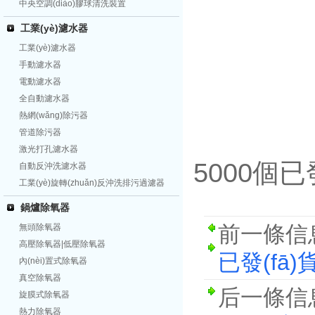
中央空調(diào)膠球清洗裝置
工業(yè)濾水器
工業(yè)濾水器
手動濾水器
電動濾水器
全自動濾水器
熱網(wǎng)除污器
管道除污器
激光打孔濾水器
5000個已發
自動反沖洗濾水器
工業(yè)旋轉(zhuǎn)反沖洗排污過濾器
鍋爐除氧器
前一條信
無頭除氧器
高壓除氧器|低壓除氧器
已發(fā)
內(nèi)置式除氧器
真空除氧器
后一條信
旋膜式除氧器
熱力除氧器