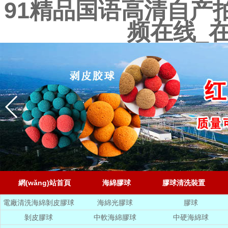
91精品国语高清自产
频在线_
網(wǎng)站首頁
海綿膠球
膠球清洗裝置
電廠清洗海綿剝皮膠球
海綿光膠球
膠球
剝皮膠球
中軟海綿膠球
中硬海綿球